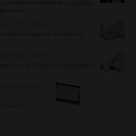
 o console mais vendido de sua geração,
o continu...
n 1 ( PT / BR ) ( Ps1 )
sponíveis no Emularoms. ⇓ Aladdin: La
Nintendo ( SNES )
isponíveis no Emularoms. Importante!!! Fiz
..
on Portable ( PT /
 G H I J K L ...