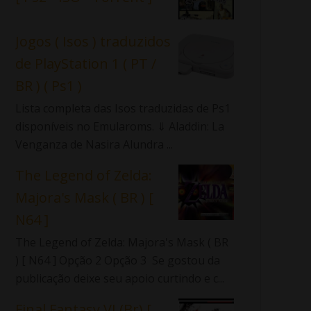
Jogos ( Isos ) traduzidos
de PlayStation 1 ( PT /
BR ) ( Ps1 )
Lista completa das Isos traduzidas de Ps1
disponíveis no Emularoms. ⇓ Aladdin: La
Venganza de Nasira Alundra ...
The Legend of Zelda:
Majora's Mask ( BR ) [
N64 ]
The Legend of Zelda: Majora's Mask ( BR
) [ N64 ] Opção 2 Opção 3 Se gostou da
publicação deixe seu apoio curtindo e c...
Final Fantasy VI (Br) [