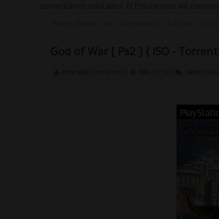
comentários educados. O Emularoms vai continuar
Home
-
baixar
-
Iso
-
Playstation 2
-
Tutoriais
-
God of
God of War [ Ps2 ] { ISO - Torrent
Post oleh :
Emularoms
|
Rilis :
11:36
|
Series :
baix