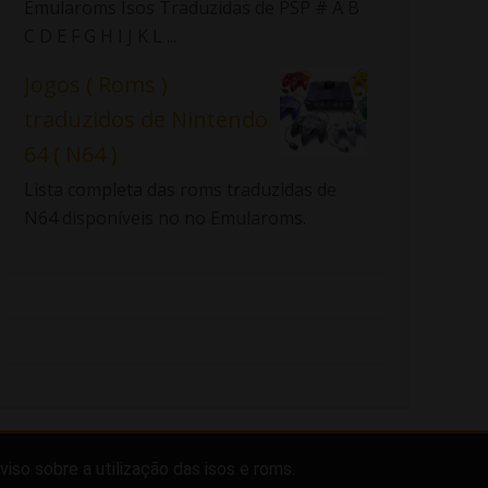
Emularoms Isos Traduzidas de PSP # A B
C D E F G H I J K L ...
Jogos ( Roms )
traduzidos de Nintendo
64 ( N64 )
Lista completa das roms traduzidas de
N64 disponíveis no no Emularoms.
viso sobre a utilização das isos e roms.