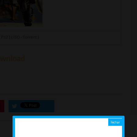
Ps2 ] { ISO - Torrent }
wnload