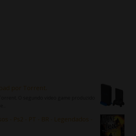
load por Torrent.
r Torrent. O segundo video game produzido
...
sos - Ps2 - PT - BR - Legendados -