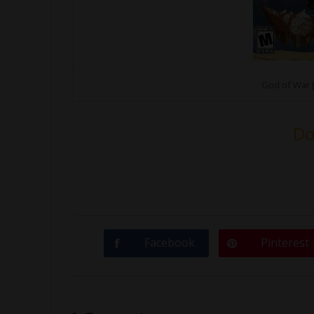
God of War [ 
Do
Facebook
Pinterest