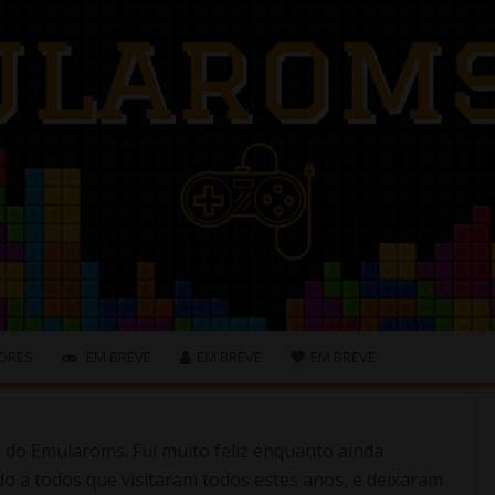
ORES
EM BREVE
EM BREVE
EM BREVE
s do Emularoms. Fui muito feliz enquanto ainda
o a todos que visitaram todos estes anos, e deixaram