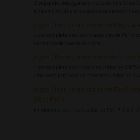
O segundo videogame produzido pela Sony foi
e mesmo muitos anos após sua descontinuaçã
Jogos ( Isos ) traduzidos de PlayStatio
Lista completa das Isos traduzidas de Ps1 di
Venganza de Nasira Alundra ...
Jogos ( Roms ) traduzidos de Super 
Lista completa das roms traduzidas de SNES d
uma nova lista com as roms traduzidas de Sup.
Jogos ( Isos ) traduzidos de PlayStati
BR ) ( PSP )
Emularoms Isos Traduzidas de PSP # A B C D E F