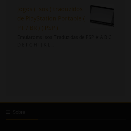
Jogos ( Isos ) traduzidos
de PlayStation Portable (
PT / BR ) ( PSP )
Emularoms Isos Traduzidas de PSP # A B C
D E F G H I J K L ...
Sobre