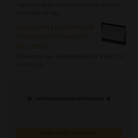
Importante!!! Fiz uma nova lista com as roms
traduzidas de Sup...
Jogos ( Isos ) traduzidos de
PlayStation Portable ( PT /
BR ) ( PSP )
Emularoms Isos Traduzidas de PSP # A B C D E
F G H I J K L ...
CURTA NOSSA PÁGINA NO FACEBOOK
ROMs e ISOs Traduzidas: