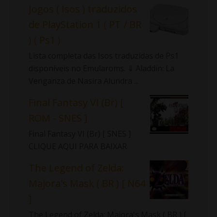
Jogos ( Isos ) traduzidos
de PlayStation 1 ( PT / BR
) ( Ps1 )
Lista completa das Isos traduzidas de Ps1
disponíveis no Emularoms. ⇓ Aladdin: La
Venganza de Nasira Alundra ...
Final Fantasy VI (Br) [
ROM - SNES ]
Final Fantasy VI (Br) [ SNES ]
CLIQUE AQUI PARA BAIXAR
The Legend of Zelda:
Majora's Mask ( BR ) [ N64
]
The Legend of Zelda: Majora's Mask ( BR ) [