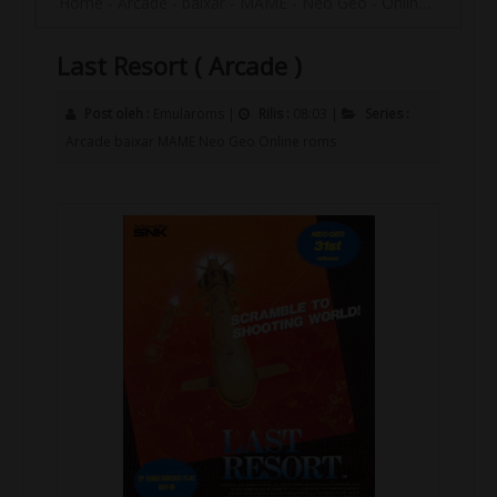
Home
-
Arcade
-
baixar
-
MAME
-
Neo Geo
-
Online
-
roms
-
Last Resort ( Arcade )
Post oleh :
Emularoms
|
Rilis :
08:03
|
Series :
Arcade
baixar
MAME
Neo Geo
Online
roms