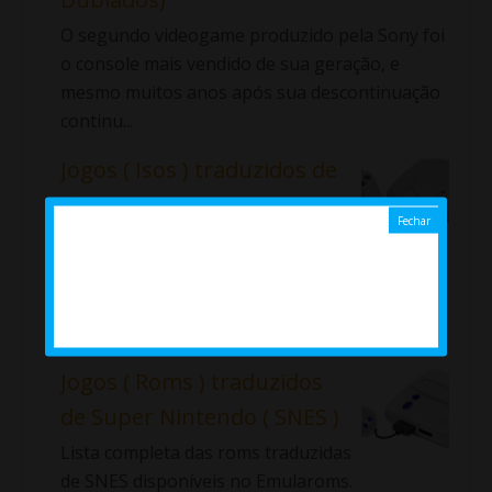
O segundo videogame produzido pela Sony foi
o console mais vendido de sua geração, e
mesmo muitos anos após sua descontinuação
continu...
Jogos ( Isos ) traduzidos de
PlayStation 1 ( PT / BR ) ( Ps1
)
Lista completa das Isos traduzidas de Ps1
disponíveis no Emularoms. ⇓ Aladdin: La
Venganza de Nasira Alundra ...
Jogos ( Roms ) traduzidos
de Super Nintendo ( SNES )
Lista completa das roms traduzidas
de SNES disponíveis no Emularoms.