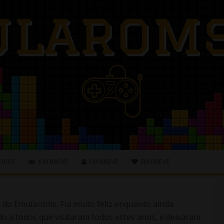
ORES
EM BREVE
EM BREVE
EM BREVE
s do Emularoms. Fui muito feliz enquanto ainda
o a todos que visitaram todos estes anos, e deixaram