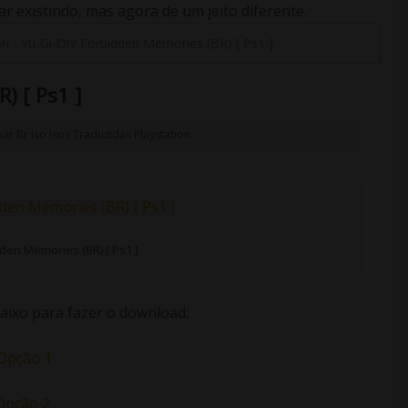
 existindo, mas agora de um jeito diferente.
on
-
Yu-Gi-Oh! Forbidden Memories (BR) [ Ps1 ]
) [ Ps1 ]
xar
Br
Iso
Isos Traduzidas
Playstation
den Memories (BR) [ Ps1 ]
aixo para fazer o download:
Opção 1
Opção 2