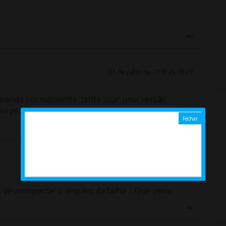
11 de julho de 2018 às 09:29
cionando normalmente. tenta usar uma versão
seu problema.
17 de abril de 2019 às 03:51
 descompactar o arquivo da falha ... Que pena