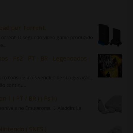
load por Torrent.
r Torrent. O segundo video game produzido
...
sos - Ps2 - PT - BR - Legendados -
 o console mais vendido de sua geração,
o continu...
n 1 ( PT / BR ) ( Ps1 )
sponíveis no Emularoms. ⇓ Aladdin: La
Nintendo ( SNES )