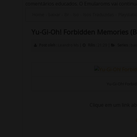
comentários educados. O Emularoms vai continuar
Home
-
baixar
-
Br
-
Iso
-
Isos Traduzidas
-
Playstati
Yu-Gi-Oh! Forbidden Memories (BR
Post oleh :
Leandro Ms
|
Rilis :
21:29
|
Series :
bai
Yu-Gi-Oh! Forbid
Clique em um link ab