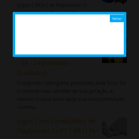
Jogos ( ISOs ) de Playstation 2
download por Torrent. O segundo video game
produzido pela Sony foi o console mais
vendido de sua ge...
Jogos Traduzidos de
PlayStation 2 (Isos - Ps2 - PT
- BR - Legendados -
Dublados)
O segundo videogame produzido pela Sony foi
o console mais vendido de sua geração, e
mesmo muitos anos após sua descontinuação
continu...
Jogos ( Isos ) traduzidos de
PlayStation 1 ( PT / BR ) ( Ps1