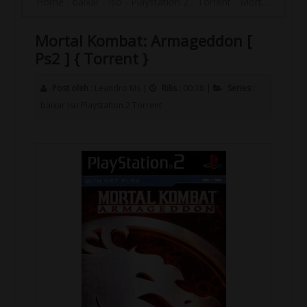
Home
-
baixar
-
Iso
-
Playstation 2
-
Torrent
-
Mortal Kombat: Armageddon [ Ps2 ] { Torrent }
Mortal Kombat: Armageddon [
Ps2 ] { Torrent }
Post oleh :
Leandro Ms
|
Rilis :
00:38
|
Series :
baixar
Iso
Playstation 2
Torrent