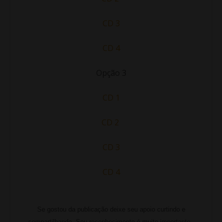
CD 3
CD 4
Opção 3
CD 1
CD 2
CD 3
CD 4
Se gostou da publicação deixe seu apoio curtindo e
compartilhando. Seu reconhecimento é muito importante.