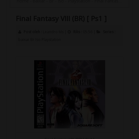
Home
-
baixar
-
Br
-
Iso
-
Playstation
-
Final Fantasy VIII (BR) [ Ps1 ]
Final Fantasy VIII (BR) [ Ps1 ]
Post oleh :
Leandro Ms
|
Rilis :
05:56
|
Series :
baixar
Br
Iso
Playstation