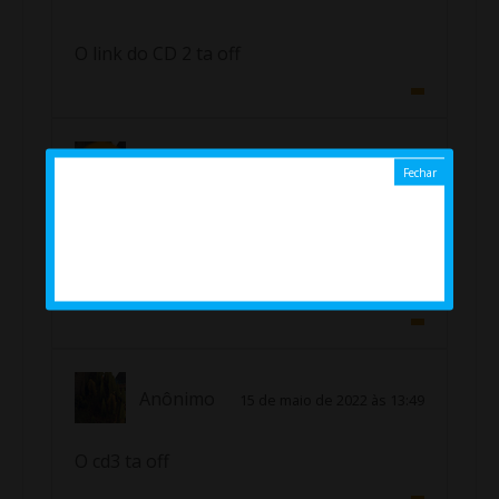
O link do CD 2 ta off
Unknown
19 de outubro de 2021 às 23:34
O cd3 ta pegando não
Anônimo
15 de maio de 2022 às 13:49
O cd3 ta off