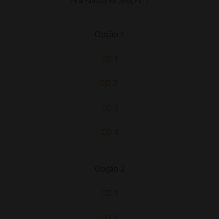
Final Fantasy VIII (BR) [ Ps1 ]
Opção 1
CD 1
CD 2
CD 3
CD 4
Opção 2
CD 1
CD 2