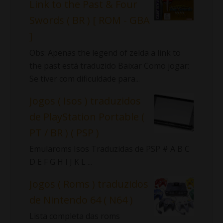
Link to the Past & Four
Swords ( BR ) [ ROM - GBA
]
Obs: Apenas the legend of zelda a link to
the past está traduzido Baixar Como jogar:
Se tiver com dificuldade para...
Jogos ( Isos ) traduzidos
de PlayStation Portable (
PT / BR ) ( PSP )
Emularoms Isos Traduzidas de PSP # A B C
D E F G H I J K L ...
Jogos ( Roms ) traduzidos
de Nintendo 64 ( N64 )
Lista completa das roms