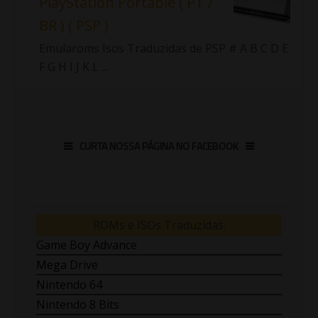
PlayStation Portable ( PT /
BR ) ( PSP )
Emularoms Isos Traduzidas de PSP # A B C D E
F G H I J K L ...
CURTA NOSSA PÁGINA NO FACEBOOK
ROMs e ISOs Traduzidas:
Game Boy Advance
Mega Drive
Nintendo 64
Nintendo 8 Bits